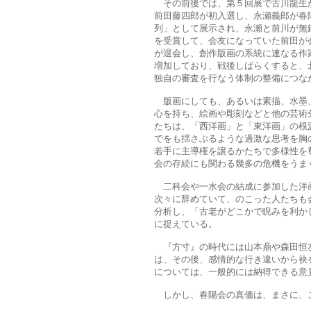
その前後では、第５回展で古川龍生が
前田藤四郎が初入選し、永瀬義郎が春
列」として展示され、永瀬と前川が無鑑
を受賞して、会友になっていた前田が会
が退会し、創作版画の系統に連なる作
増加しており、戦後しばらくすると、
独自の審査を行なう体制の整備につな
版画にしても、あるいは素描、水墨、
心を持ち、絵画や彫刻などと他の芸術
たちは、「西洋画」と「東洋画」の根
でをも揺さぶるような過激な思考を胸
若手に主導権を譲るかたちで多様性を
会の存続にも関わる幾多の危機をうま
二科会や一水会の結成に参加した洋画
次々に辞めていて、のこった人たちも
分析し、「古老がどこかで睨みを利か
に捉えている。
『方寸』の時代には山本鼎や森田恒友
は、その後、感情的な行き違いから袂
については、一般的には納得できる意
しかし、春陽会の真価は、まさに、こ