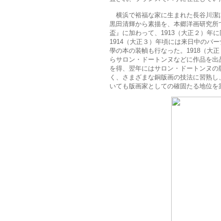
横浜で裕福な家に生まれた長谷川潔は
黒田清輝から素描を、本郷洋画研究所
盃』に加わって、1913（大正２）年
1914（大正３）年頃には来日中のバ
學の本の装幀も行なった。1918（大正
らサロン・ドートンヌなどに作品を出品
を得、翌年にはサロン・ドートンヌの
く、さまざまな銅版画の技法に習熟し
いても版画家としての確固たる地位を