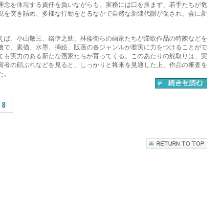
念を体現する責任を負いながらも、実務には口を挟まず、若手たちが危
現を突き詰め、多様な行動をとるなかで自然な新陳代謝が促され、会に新
ば、小山敬三、硲伊之助、林倭衛らの画家たちが滞欧作品の特陳などを
後で、素描、水墨、挿絵、版画の各ジャンルが着実に力をつけることがで
ても実力のある新たな画家たちが育ってくる。このあたりの舵取りは、実
賞者の顔ぶれなどを見ると、しっかりと将来を見通した上、作品の審査を
た。
8