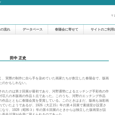
ブ
〒
年の流れ
データベース
春陽会に寄せて
サイトのご利用
田中 正史
、実際の制作に自ら手を染めていた画家たちが創立した春陽会で、版画
たのかもしれない。
れたのは第２回展が最初であり、河野通勢によるエッチング手彩色の作
村荘八の木版画の作品１点であった。このうち、河野のエッチング作品
の作品とともに春陽会賞を受賞している。このときはまだ、版画も油彩画
ていたようであるが、1926（大正15）年の第４回展で素描室が設置さ
なり、1928（昭和３）年の第６回展のときからは独立した版画室が設
た長谷川潔が会員に迎えられるのであった。