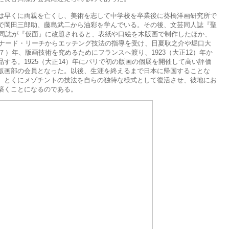
早くに両親を亡くし、美術を志して中学校を卒業後に葵橋洋画研究所で
で岡田三郎助、藤島武二から油彩を学んでいる。その後、文芸同人誌『聖
に同誌が『仮面』に改題されると、表紙や口絵を木版画で制作したほか、
ーナード・リーチからエッチング技法の指導を受け、日夏耿之介や堀口大
７）年、版画技術を究めるためにフランスへ渡り、1923（大正12）年か
する。1925（大正14）年にパリで初の版画の個展を開催して高い評価
版画部の会員となった。以後、生涯を終えるまで日本に帰国することな
、とくにメゾチントの技法を自らの独特な様式として復活させ、彼地にお
築くことになるのである。