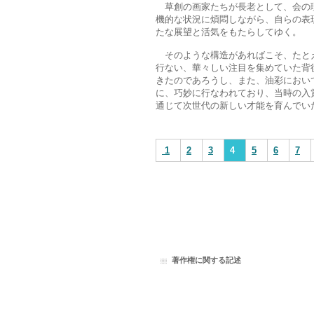
草創の画家たちが長老として、会の理
機的な状況に煩悶しながら、自らの表
たな展望と活気をもたらしてゆく。
そのような構造があればこそ、たとえ
行ない、華々しい注目を集めていた背
きたのであろうし、また、油彩におい
に、巧妙に行なわれており、当時の入
通じて次世代の新しい才能を育んでい
1
2
3
4
5
6
7
著作権に関する記述