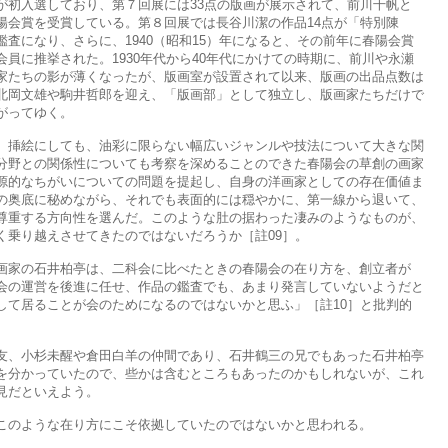
初入選しており、第７回展には33点の版画が展示されて、前川千帆と
陽会賞を受賞している。第８回展では長谷川潔の作品14点が「特別陳
査になり、さらに、1940（昭和15）年になると、その前年に春陽会賞
員に推挙された。1930年代から40年代にかけての時期に、前川や永瀬
家たちの影が薄くなったが、版画室が設置されて以来、版画の出品点数は
北岡文雄や駒井哲郎を迎え、「版画部」として独立し、版画家たちだけで
がってゆく。
挿絵にしても、油彩に限らない幅広いジャンルや技法について大きな関
分野との関係性についても考察を深めることのできた春陽会の草創の画家
源的なちがいについての問題を提起し、自身の洋画家としての存在価値ま
の奥底に秘めながら、それでも表面的には穏やかに、第一線から退いて、
尊重する方向性を選んだ。このような肚の据わった凄みのようなものが、
く乗り越えさせてきたのではないだろうか［註09］。
家の石井柏亭は、二科会に比べたときの春陽会の在り方を、創立者が
会の運営を後進に任せ、作品の鑑査でも、あまり発言していないようだと
して居ることが会のためになるのではないかと思ふ」［註10］と批判的
、小杉未醒や倉田白羊の仲間であり、石井鶴三の兄でもあった石井柏亭
を分かっていたので、些かは含むところもあったのかもしれないが、これ
見だといえよう。
のような在り方にこそ依拠していたのではないかと思われる。