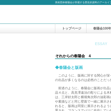
美術団体春陽会が所蔵する歴史的資料のアーカイ
トップページ
春陽会100
春陽会に寄せて
ESSAY
それからの春陽会 4 
◆春陽会と版画
このように、版画に対する関心が深く
の出品が多くなるのは必然のことだっ
前述のように、春陽会に版画が出品さ
品４点と、高見澤遠治の彫りによる木
は、三岸好太郎と横堀角次郎の油彩画
や素描などと同じ壁面で一緒に展示され
れると、版画は同室に展示されるように
置され、フランスでパリに在住してい